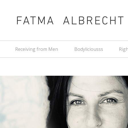
FATMA ALBRECHT
Receiving from Men
Bodyliciousss
Righ